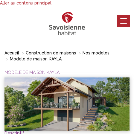
Aller au contenu principal
Togg
navig
Accueil
Construction de maisons
Nos modèles
Modèle de maison KAYLA
MODÈLE DE MAISON KAYLA
Descriptif